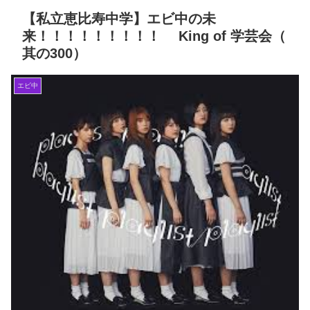
【私立恵比寿中学】エビ中の未
来！！！！！！！！！ King of 学芸会（
其の300）
エビ中