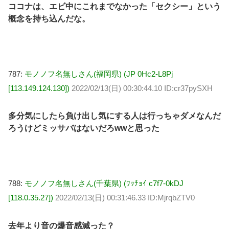
ココナは、エビ中にこれまでなかった「セクシー」という
概念を持ち込んだな。
787:
モノノフ名無しさん(福岡県) (JP 0Hc2-L8Pj
[113.149.124.130])
2022/02/13(日) 00:30:44.10 ID:cr37pySXH
多分気にしたら負け出し気にする人は行っちゃダメなんだ
ろうけどミッサバはないだろwwと思った
788:
モノノフ名無しさん(千葉県) (ﾜｯﾁｮｲ c7f7-0kDJ
[118.0.35.27])
2022/02/13(日) 00:31:46.33 ID:MjrqbZTV0
去年より音の爆音感減った？