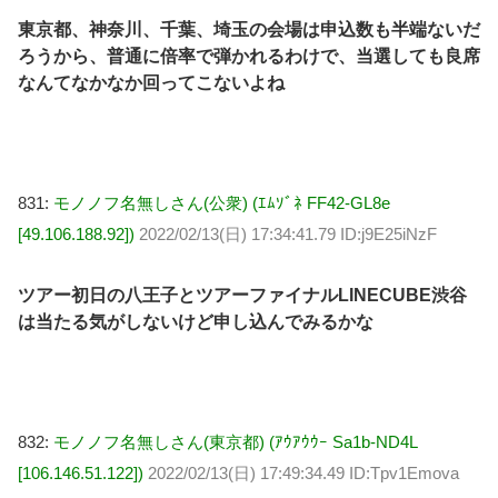
東京都、神奈川、千葉、埼玉の会場は申込数も半端ないだ
ろうから、普通に倍率で弾かれるわけで、当選しても良席
なんてなかなか回ってこないよね
831:
モノノフ名無しさん(公衆) (ｴﾑｿﾞﾈ FF42-GL8e
[49.106.188.92])
2022/02/13(日) 17:34:41.79 ID:j9E25iNzF
ツアー初日の八王子とツアーファイナルLINECUBE渋谷
は当たる気がしないけど申し込んでみるかな
832:
モノノフ名無しさん(東京都) (ｱｳｱｳｳｰ Sa1b-ND4L
[106.146.51.122])
2022/02/13(日) 17:49:34.49 ID:Tpv1Emova