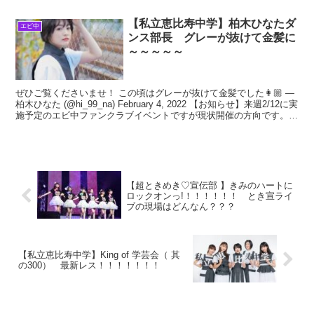
【私立恵比寿中学】柏木ひなたダ
エビ中
ンス部長 グレーが抜けて金髪に
～～～～～
ぜひご覧くださいませ！ この頃はグレーが抜けて金髪でした👩🏼 —
柏木ひなた (@hi_99_na) February 4, 2022 【お知らせ】来週2/12に実
施予定のエビ中ファンクラブイベントですが現状開催の方向です。但
し緊急事態宣言
【超ときめき♡宣伝部 】きみのハートに
ロックオンっ!！！！！！！ とき宣ライ
ブの現場はどんなん？？？
【私立恵比寿中学】King of 学芸会（ 其
の300） 最新レス！！！！！！！