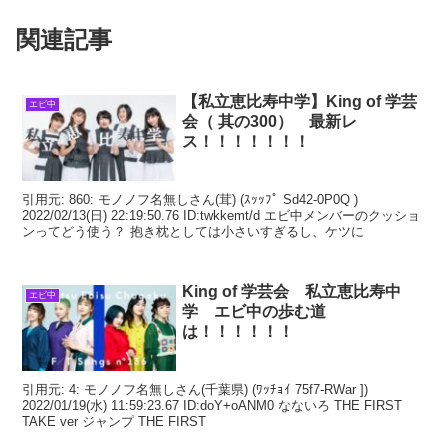
関連記事
【私立恵比寿中学】King of 学芸
エビ中
会（ 其の300） 最新レ
ス！！！！！！！
引用元: 860: モノノフ名無しさん(茸) (ｽｯｯﾌﾟ Sd42-0P0Q )
2022/02/13(日) 22:19:50.76 ID:twkkemt/d エビ中メンバーのクッショ
ンってどう使う？ 抱き枕としては小さいすぎるし、ケツに
King of 学芸会 私立恵比寿中
エビ中
学 エビ中の歩む道
は！！！！！！
引用元: 4: モノノフ名無しさん(千葉県) (ﾜｯﾁｮｲ 75f7-RWar ])
2022/01/19(水) 11:59:23.67 ID:doY+oANM0 なないろ THE FIRST
TAKE ver ジャンプ THE FIRST