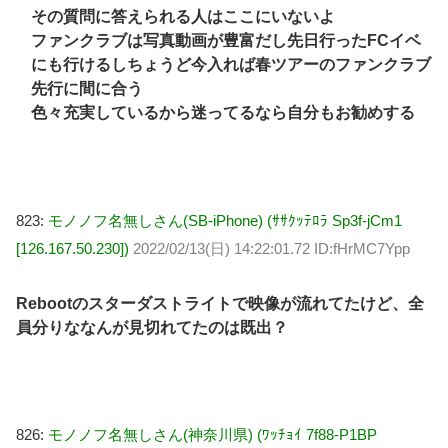
その質問に答えられる人はここにいないよ
ファンクラブは写真動画が豊富だし先日行ったFCイベ
にも行けるしちょうど今入れば春ツアーのファンクラブ
先行に間に合う
色々充実しているから迷ってるなら自分もお勧めする
823:
モノノフ名無しさん(SB-iPhone) (ｻｻｸｯﾃﾛﾗ Sp3f-jCm1
[126.167.50.230])
2022/02/13(日) 14:22:01.72 ID:fHrMC7Ypp
Rebootのスターダストライトで映像が流れてたけど、全
員分りななんが見切れてたのは既出？
826:
モノノフ名無しさん(神奈川県) (ﾜｯﾁｮｲ 7f88-P1BP