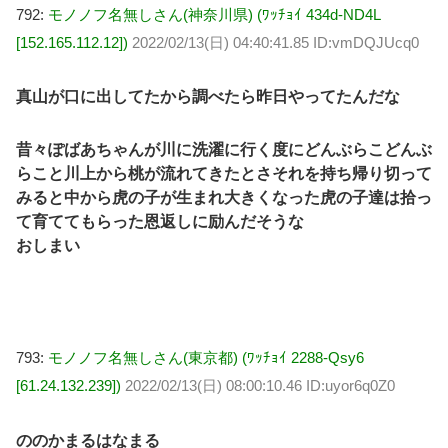
792:
モノノフ名無しさん(神奈川県) (ﾜｯﾁｮｲ 434d-ND4L
[152.165.112.12])
2022/02/13(日) 04:40:41.85 ID:vmDQJUcq0
真山が口に出してたから調べたら昨日やってたんだな
昔々ぽばあちゃんが川に洗濯に行く度にどんぶらこどんぶ
らこと川上から桃が流れてきたとさそれを持ち帰り切って
みると中から虎の子が生まれ大きくなった虎の子達は拾っ
て育ててもらった恩返しに励んだそうな
おしまい
793:
モノノフ名無しさん(東京都) (ﾜｯﾁｮｲ 2288-Qsy6
[61.24.132.239])
2022/02/13(日) 08:00:10.46 ID:uyor6q0Z0
ののかまるはなまる