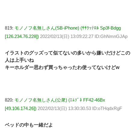
819:
モノノフ名無しさん(SB-iPhone) (ｻｻｸｯﾃﾛﾙ Sp3f-Bdgg
[126.234.76.228])
2022/02/13(日) 13:09:22.27 ID:GhNmnGJAp
イラストのグッズって似てないの多いから嫌いだけどこの
人は上手いね
キーホルダー思わず買っちゃったわ使ってないけどw
820:
モノノフ名無しさん(公衆) (ｴﾑｿﾞﾈ FF42-46Bx
[49.106.174.26])
2022/02/13(日) 13:30:30.53 ID:oTHqdxRgF
ベッドの中も一緒だよ