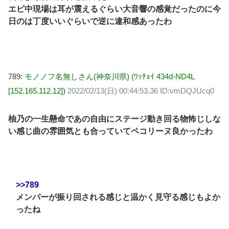
エビ中現場は耳が震えるぐらい大音響の感覚だったのに今
日のは丁度いいぐらいで逆に違和感あったわ
789:
モノノフ名無しさん(神奈川県) (ﾜｯﾁｮｲ 434d-ND4L
[152.165.112.12])
2022/02/13(日) 00:44:53.36 ID:vmDQJUcq0
柚乃の一生懸命であの自由にステージ動き回る物怖じしな
い感じ曲の雰囲気とも合っていてペコリーヌ良かったわ
>>789
メンバーが振り回される感じと温かく見守る感じもよか
ったね