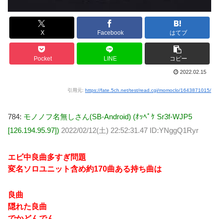
X
Facebook
はてブ
Pocket
LINE
コピー
2022.02.15
引用元:
https://fate.5ch.net/test/read.cgi/momoclo/1643871015/
784:
モノノフ名無しさん(SB-Android) (ｵｯﾍﾟｹ Sr3f-WJP5
[126.194.95.97])
2022/02/12(土) 22:52:31.47 ID:YNggQ1Ryr
エビ中良曲多すぎ問題
変名ソロユニット含め約170曲ある持ち曲は
良曲
隠れた良曲
でかどんでん