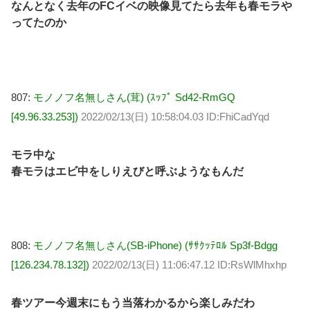
なんとなく去年のFCイベの映像見てたら去年も春モラや
ってたのか
807:
モノノフ名無しさん(茸) (ｽｯﾌﾟ Sd42-RmGQ
[49.96.33.253])
2022/02/13(日) 10:58:04.03 ID:FhiCadYqd
モラ中な
春モラはエビ中をしりえびと呼ぶようなもんだ
808:
モノノフ名無しさん(SB-iPhone) (ｻｻｸｯﾃﾛﾙ Sp3f-Bdgg
[126.234.78.132])
2022/02/13(日) 11:06:47.12 ID:RsWlMhxhp
春ツアー今週末にもう当落わかるから楽しみだわ