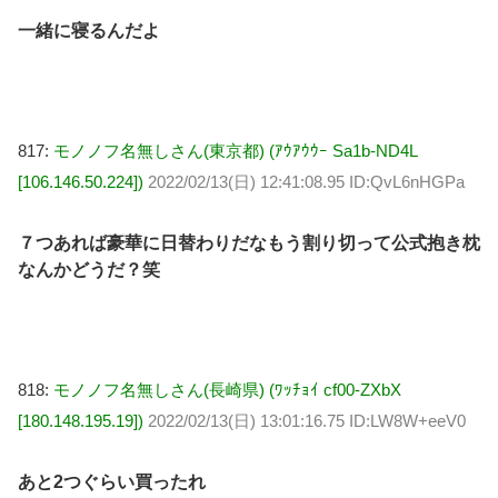
一緒に寝るんだよ
817:
モノノフ名無しさん(東京都) (ｱｳｱｳｳｰ Sa1b-ND4L
[106.146.50.224])
2022/02/13(日) 12:41:08.95 ID:QvL6nHGPa
７つあれば豪華に日替わりだなもう割り切って公式抱き枕
なんかどうだ？笑
818:
モノノフ名無しさん(長崎県) (ﾜｯﾁｮｲ cf00-ZXbX
[180.148.195.19])
2022/02/13(日) 13:01:16.75 ID:LW8W+eeV0
あと2つぐらい買ったれ