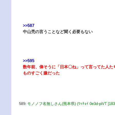
>>587
中山禿の言うことなど聞く必要もない
>>595
数年前、偉そうに「日本〇ね」って言ってた人た
ものすごく嫌だった
589:
モノノフ名無しさん(熊本県) (ﾜｯﾁｮｲ 0e3d-piVT [183.18