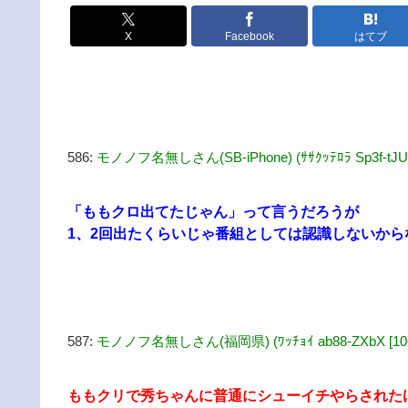
X
Facebook
はてブ
586:
モノノフ名無しさん(SB-iPhone) (ｻｻｸｯﾃﾛﾗ Sp3f-tJUj [1
「ももクロ出てたじゃん」って言うだろうが
1、2回出たくらいじゃ番組としては認識しないから
587:
モノノフ名無しさん(福岡県) (ﾜｯﾁｮｲ ab88-ZXbX [106.1
ももクリで秀ちゃんに普通にシューイチやらされた