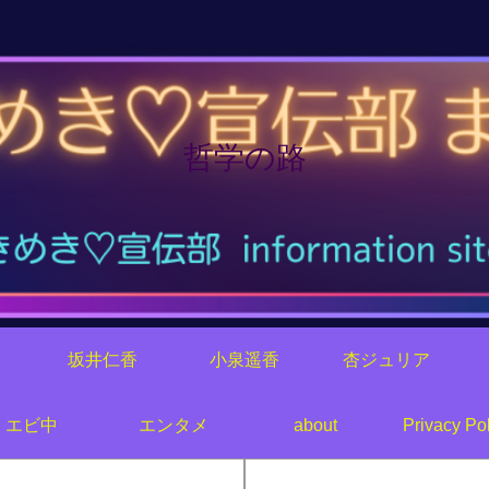
哲学の路
り
坂井仁香
小泉遥香
杏ジュリア
エビ中
エンタメ
about
Privacy Pol