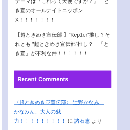
テーマは『これって天使ですか？』 と
き宣のオールナイトニッポン
X！！！！！！！
【超ときめき宣伝部 】”Kep1er”推し？そ
れとも ”超ときめき宣伝部”推し？ 「と
き宣」が不利な件！！！！！！
Recent Comments
〈超ときめき♡宣伝部〉 辻野かなみ
かなみん、大人の魅
力！！！！！！！！！
に
諸石恵
より