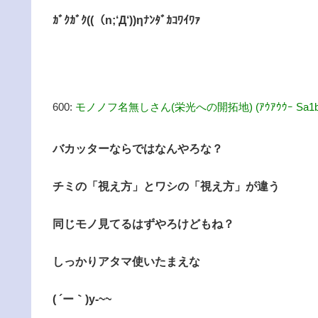
ｶﾞｸｶﾞｸ((（n;‘Д‘))ηﾅﾝﾀﾞｶｺﾜｲﾜｧ
600:
モノノフ名無しさん(栄光への開拓地) (ｱｳｱｳｳｰ Sa1b-qMM
バカッターならではなんやろな？
チミの「視え方」とワシの「視え方」が違う
同じモノ見てるはずやろけどもね？
しっかりアタマ使いたまえな
( ´ー｀)y-~~