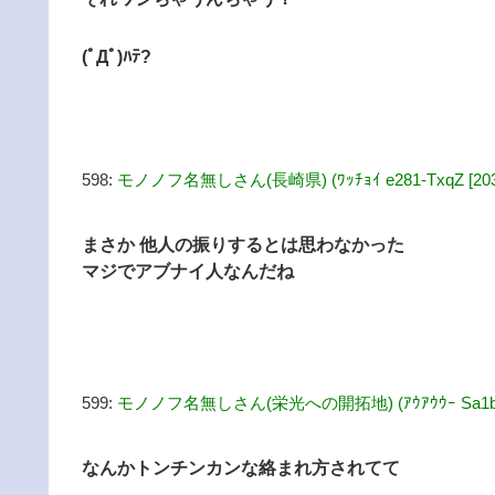
(ﾟДﾟ)ﾊﾃ?
598:
モノノフ名無しさん(長崎県) (ﾜｯﾁｮｲ e281-TxqZ [203.1
まさか 他人の振りするとは思わなかった
マジでアブナイ人なんだね
599:
モノノフ名無しさん(栄光への開拓地) (ｱｳｱｳｳｰ Sa1b-qMM
なんかトンチンカンな絡まれ方されてて