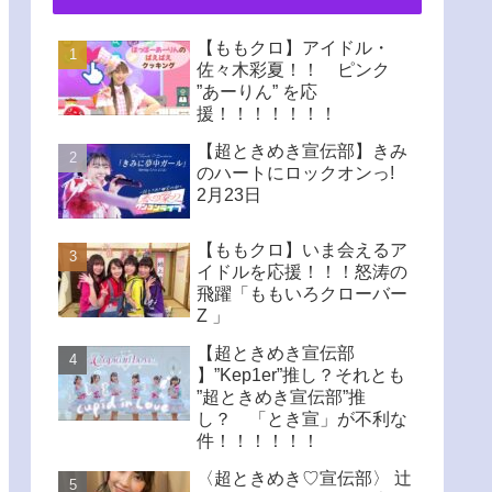
【ももクロ】アイドル・
佐々木彩夏！！ ピンク
”あーりん” を応
援！！！！！！！
【超ときめき宣伝部】きみ
のハートにロックオンっ!
2月23日
【ももクロ】いま会えるア
イドルを応援！！！怒涛の
飛躍「ももいろクローバー
Z 」
【超ときめき宣伝部
】”Kep1er”推し？それとも
”超ときめき宣伝部”推
し？ 「とき宣」が不利な
件！！！！！！
〈超ときめき♡宣伝部〉 辻