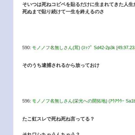
そいつは死ねコピペを貼るだけに生まれてきた人生
死ぬまで貼り続けて一生を終えるのさ
590:
モノノフ名無しさん(茸) (ｽｯﾌﾟ Sd42-2p3k [49.97.23.
そのうち逮捕されるから放っておけ
596:
モノノフ名無しさん(栄光への開拓地) (ｱｳｱｳｳｰ Sa1b-qMM
たこ虹スレで死ね死ね言ってる？
それワシちゃうんちゃう？