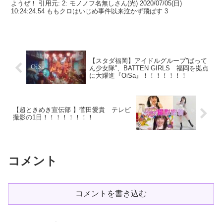
ようぜ！ 引用元: 2: モノノフ名無しさん(光) 2020/07/05(日)
10:24:24.54 ももクロはいじめ事件以来泣かず飛ばす 3
【スタダ福岡】アイドルグループ”ばって
ん少女隊”、BATTEN GIRLS 福岡を拠点
に大躍進『OiSa』！！！！！！！
【超ときめき宣伝部 】菅田愛貴 テレビ
撮影の1日！！！！！！！！
コメント
コメントを書き込む