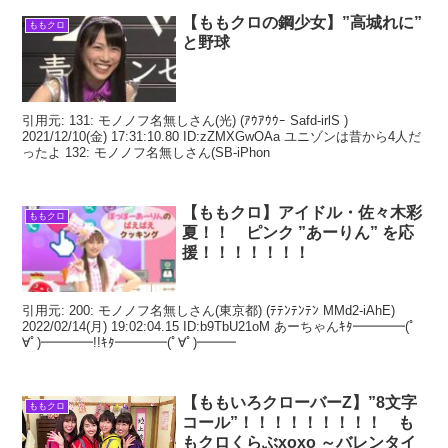
【ももクロの鋼少女】”高城れに”
ももクロ
と野球
引用元: 131: モノノフ名無しさん(光) (ｱｳｱｳｳｰ Safd-irlS )
2021/12/10(金) 17:31:10.80 ID:zZMXGwOAa ユニゾンは昔から4人だ
ったよ 132: モノノフ名無しさん(SB-iPhon
【ももクロ】アイドル・佐々木彩
ももクロ
夏！！ ピンク ”あーりん” を応
援！！！！！！！
引用元: 200: モノノフ名無しさん(東京都) (ﾃﾃﾝﾃﾝﾃﾝ MMd2-iAhE)
2022/02/14(月) 19:02:04.15 ID:b9TbU21oM あーちゃんｷﾀ━━━━(ﾟ
∀ﾟ)━━━━!!ｷﾀ━━━━(ﾟ∀ﾟ)━━━
【ももいろクローバーZ】”8文字
ももクロ
コール”！！！！！！！！！ も
もクロくらぶxoxo ～バレンタイ