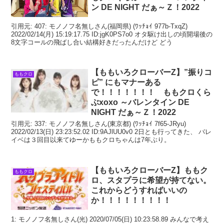
ン DE NIGHT だぁ～Ｚ！2022
引用元: 407: モノノフ名無しさん(福岡県) (ﾜｯﾁｮｲ 977b-TxqZ)
2022/02/14(月) 15:19:17.75 ID:jgK0PS7o0 オタ駆け出しの頃開場後の
8文字コールの飛ばし合い結構好きだったんだけど どう
【ももいろクローバーZ】”振りコ
ももクロ
ピ” にもマナーある
で！！！！！！！ ももクロくら
ぶxoxo ～バレンタイン DE
NIGHT だぁ～Ｚ！2022
引用元: 337: モノノフ名無しさん(東京都) (ﾜｯﾁｮｲ 7f65-JRyu)
2022/02/13(日) 23:23:52.02 ID:9AJlUU0v0 2日とも行ってきた、 バレ
イベは３回目以来てゆーかももクロちゃんは7年ぶり。
【ももいろクローバーZ】ももク
ももクロ
ロ、スタプラに希望が持てない。
これからどうすればいいの
か！！！！！！！！！
1: モノノフ名無しさん(光) 2020/07/05(日) 10:23:58.89 みんなで考え