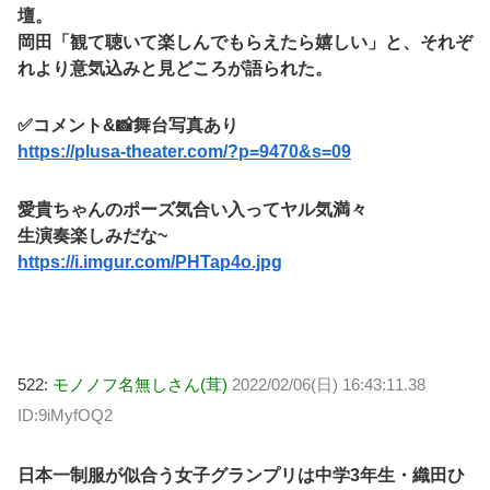
壇。
岡田「観て聴いて楽しんでもらえたら嬉しい」と、それぞ
れより意気込みと見どころが語られた。
✅コメント&📸舞台写真あり
https://plusa-theater.com/?p=9470&s=09
愛貴ちゃんのポーズ気合い入ってヤル気満々
生演奏楽しみだな~
https://i.imgur.com/PHTap4o.jpg
522:
モノノフ名無しさん(茸)
2022/02/06(日) 16:43:11.38
ID:9iMyfOQ2
日本一制服が似合う女子グランプリは中学3年生・織田ひ