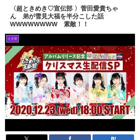
〈超ときめき♡宣伝部 〉菅田愛貴ちゃ
ん 弟が雪見大福を半分こした話
WWWWWWWW 素敵！！
とき宣