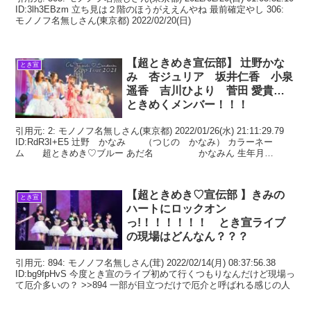
ID:3lh3EBzm 立ち見は２階のほうがええんやね 最前確定やし 306:
モノノフ名無しさん(東京都) 2022/02/20(日)
【超ときめき宣伝部】 辻野かな
とき宣
み 杏ジュリア 坂井仁香 小泉
遥香 吉川ひより 菅田 愛貴…
ときめくメンバー！！！
引用元: 2: モノノフ名無しさん(東京都) 2022/01/26(水) 21:11:29.79
ID:RdR3I+E5 辻野 かなみ （つじの かなみ） カラーネー
ム 超ときめき♡ブルー あだ名 かなみん 生年月
日 19
【超ときめき♡宣伝部 】きみの
とき宣
ハートにロックオン
っ!！！！！！！ とき宣ライブ
の現場はどんなん？？？
引用元: 894: モノノフ名無しさん(茸) 2022/02/14(月) 08:37:56.38
ID:bg9fpHvS 今度とき宣のライブ初めて行くつもりなんだけど現場っ
て厄介多いの？ >>894 一部が目立つだけで厄介と呼ばれる感じの人