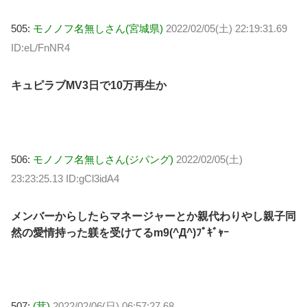
505:
モノノフ名無しさん(宮城県)
2022/02/05(土) 22:19:31.69
ID:eL/FnNR4
キュピラブMV3日で10万再生か
506:
モノノフ名無しさん(ジパング)
2022/02/05(土)
23:23:25.13 ID:gCl3idA4
メンバーからしたらマネージャーとか親代わりやし親子同
然の愛情持った躾を受けてるm9(^Д^)ﾌﾟｷﾞｬｰ
507:
(茸)
2022/02/06(日) 06:57:27.68