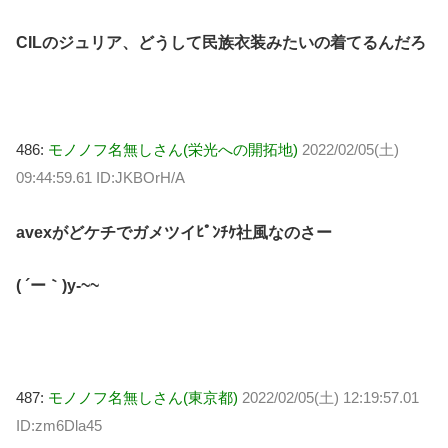
CILのジュリア、どうして民族衣装みたいの着てるんだろ
486:
モノノフ名無しさん(栄光への開拓地)
2022/02/05(土)
09:44:59.61 ID:JKBOrH/A
avexがどケチでガメツイﾋﾟﾝﾁｹ社風なのさー
( ´ー｀)y-~~
487:
モノノフ名無しさん(東京都)
2022/02/05(土) 12:19:57.01
ID:zm6Dla45