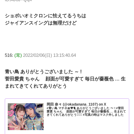
ショボいオミクロンに怯えてるうちは
ジャイアンスイングは無理だけど
516:
(茸)
2022/02/06(日) 13:15:40.64
青い鳥 ありがとうございました ～ !
菅田愛貴 ちゃん 顔面が可愛すぎて 毎日が薔薇色 … 生
まれてきてくれてありがとう
岡田 奈々 (@okadanana_1107) on X
#青い鳥 マチネ🎀💖🐈 ありがとうございました 〜 ! #菅田
愛貴 ちゃん 顔面が可愛すぎて 毎日が薔薇色 … 生まれて
きてくれてありがとう🤦🏻‍♂️ #写真の時はマスク外しました