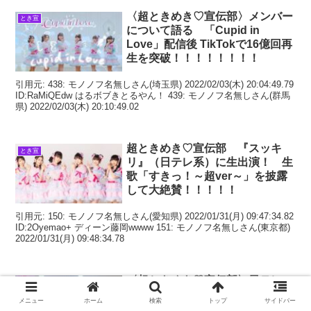
〈超ときめき♡宣伝部〉メンバー
とき宣
について語る 「Cupid in
Love」配信後 TikTokで16億回再
生を突破！！！！！！！！
引用元: 438: モノノフ名無しさん(埼玉県) 2022/02/03(木) 20:04:49.79
ID:RaMiQEdw はるボブきとるやん！ 439: モノノフ名無しさん(群馬
県) 2022/02/03(木) 20:10:49.02
超ときめき♡宣伝部 『スッキ
とき宣
リ』（日テレ系）に生出演！ 生
歌「すきっ！～超ver～」を披露
して大絶賛！！！！！
引用元: 150: モノノフ名無しさん(愛知県) 2022/01/31(月) 09:47:34.82
ID:2Oyemao+ ディーン藤岡wwww 151: モノノフ名無しさん(東京都)
2022/01/31(月) 09:48:34.78
〈超ときめき♡宣伝部〉日テレ
とき宣
『スッキリ』に生出演して大感
メニュー
ホーム
検索
トップ
サイドバー
激 感謝！感謝！感謝！