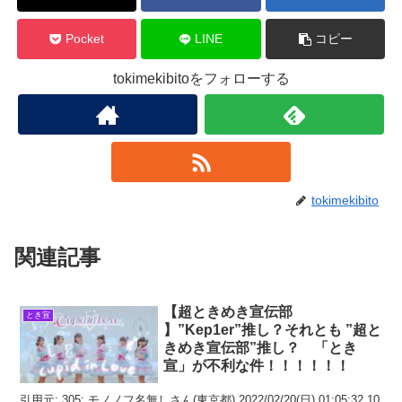
Pocket
LINE
コピー
tokimekibitoをフォローする
tokimekibito
関連記事
【超ときめき宣伝部
とき宣
】”Kep1er”推し？それとも ”超と
きめき宣伝部”推し？ 「とき
宣」が不利な件！！！！！！
引用元: 305: モノノフ名無しさん(東京都) 2022/02/20(日) 01:05:32.10