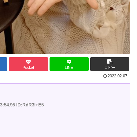
Pocket
LINE
コピー
2022.02.07
23:54.95 ID:RdR3I+E5