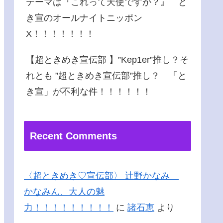
テーマは『これって天使ですか？』 と
き宣のオールナイトニッポン
X！！！！！！！
【超ときめき宣伝部 】”Kep1er”推し？そ
れとも ”超ときめき宣伝部”推し？ 「と
き宣」が不利な件！！！！！！
Recent Comments
〈超ときめき♡宣伝部〉 辻野かなみ
かなみん、大人の魅
力！！！！！！！！！
に
諸石恵
より