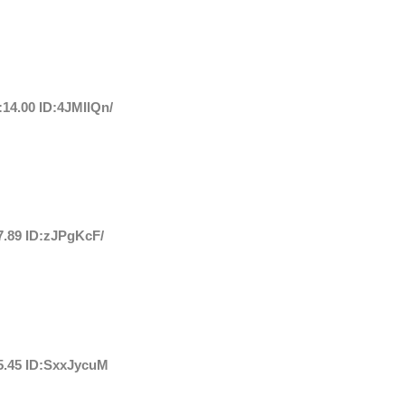
:14.00 ID:4JMIlQn/
7.89 ID:zJPgKcF/
05.45 ID:SxxJycuM