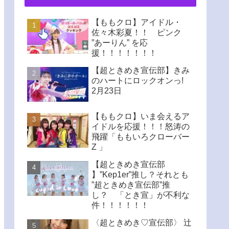
【ももクロ】アイドル・
佐々木彩夏！！ ピンク
”あーりん” を応
援！！！！！！！
【超ときめき宣伝部】きみ
のハートにロックオンっ!
2月23日
【ももクロ】いま会えるア
イドルを応援！！！怒涛の
飛躍「ももいろクローバー
Z 」
【超ときめき宣伝部
】”Kep1er”推し？それとも
”超ときめき宣伝部”推
し？ 「とき宣」が不利な
件！！！！！！
〈超ときめき♡宣伝部〉 辻