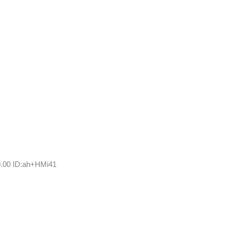
0.00 ID:ah+HMi41