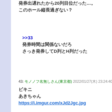
発券出遅れたから20列目位だった…。
このホール縦長過ぎない？
>>33
発券時間は関係ないだろ
さっき発券してD列とH列だった
43:
モノノフ名無しさん(東京都)
2022/01/27(木) 23:24:4
ビキニ
あきちゃん
https://i.imgur.com/xJd2Jgc.jpg