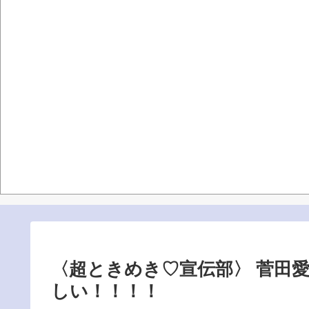
〈超ときめき♡宣伝部〉 菅田
しい！！！！