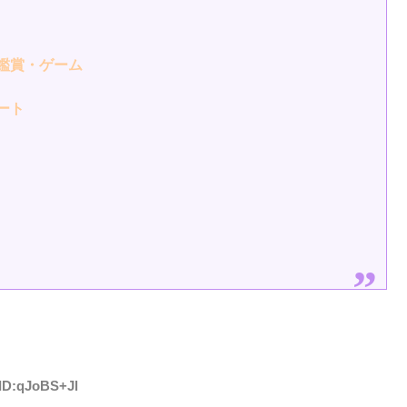
賞・ゲーム
ート
 ID:qJoBS+Jl