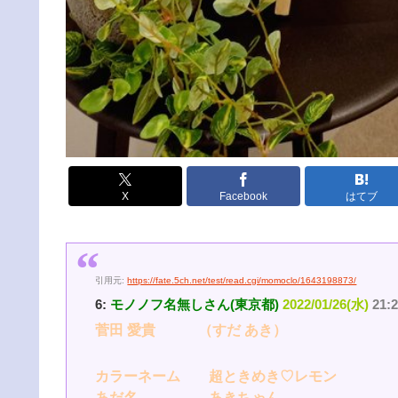
X
Facebook
はてブ
引用元:
https://fate.5ch.net/test/read.cgi/momoclo/1643198873/
6:
モノノフ名無しさん(東京都)
2022/01/26(水)
21:
菅田 愛貴 （すだ あき）
カラーネーム 超ときめき♡レモン
あだ名 あきちゃん