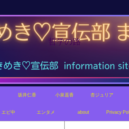
哲学の路
り
坂井仁香
小泉遥香
杏ジュリア
エビ中
エンタメ
about
Privacy Pol