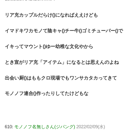
リア充カップルだらけ()になればええけども
イマドキワカモノて陰キャ()チー牛()ゴミチューバー()で
イキってマウント()ゆー幼稚な文化やから
とき宣がリア充「アイテム」になるとは思えんのよね
出会い厨()はももクロ現場でもワンサカタカってきて
モノノフ連合()作ったりしてたけどもな
610:
モノノフ名無しさん(ジパング)
2022/02/09(水)