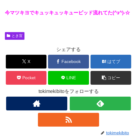
今マツキヨでキュッキュッキューピッド流れてた(^з^)-☆
とき宣
シェアする
X
Facebook
はてブ
Pocket
LINE
コピー
tokimekibitoをフォローする
tokimekibito