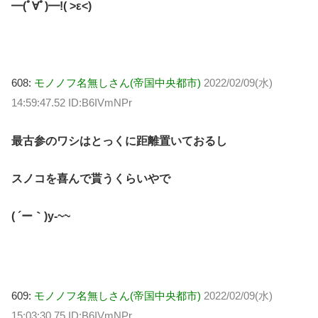
━(ﾟ∀ﾟ)━!( >ε<)
608:
モノノフ名無しさん(帝国中央都市)
2022/02/09(水)
14:59:47.52 ID:B6IVmNPr
最古参のワシはとっくに距離置いておるし
スノコを喜んで貰うくらいやで
( ´ー｀)y-~~
609:
モノノフ名無しさん(帝国中央都市)
2022/02/09(水)
15:03:30.75 ID:B6IVmNPr