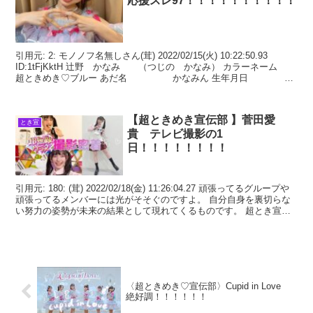
応援スレ97！！！！！！！！！！
引用元: 2: モノノフ名無しさん(茸) 2022/02/15(火) 10:22:50.93
ID:1tFjKktH 辻野 かなみ （つじの かなみ） カラーネーム
超ときめき♡ブルー あだ名 かなみん 生年月日
1999
【超ときめき宣伝部 】菅田愛
とき宣
貴 テレビ撮影の1
日！！！！！！！！
引用元: 180: (茸) 2022/02/18(金) 11:26:04.27 頑張ってるグループや
頑張ってるメンバーには光がそそぐのですよ。 自分自身を裏切らな
い努力の姿勢が未来の結果として現れてくるものです。 超とき宣の
メンバーは皆そう
〈超ときめき♡宣伝部〉Cupid in Love
絶好調！！！！！！