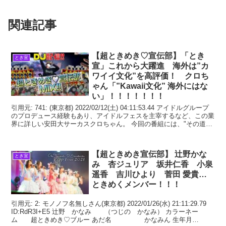
関連記事
【超ときめき♡宣伝部】「とき
とき宣
宣」これから大躍進 海外は”カ
ワイイ文化”を高評価！ クロち
ゃん「”Kawaii文化” 海外にはな
い」！！！！！！！
引用元: 741: (東京都) 2022/02/12(土) 04:11:53.44 アイドルグループ
のプロデュース経験もあり、アイドルフェスを主宰するなど、この業
界に詳しい安田大サーカスクロちゃん。 今回の番組には、"その道の
専門家"として
【超ときめき宣伝部】 辻野かな
とき宣
み 杏ジュリア 坂井仁香 小泉
遥香 吉川ひより 菅田 愛貴…
ときめくメンバー！！！
引用元: 2: モノノフ名無しさん(東京都) 2022/01/26(水) 21:11:29.79
ID:RdR3I+E5 辻野 かなみ （つじの かなみ） カラーネー
ム 超ときめき♡ブルー あだ名 かなみん 生年月