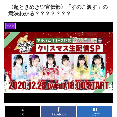
〈超ときめき♡宣伝部〉「すのこ渡す」の
意味わかる？？？？？？？
とき宣
X
Facebook
はてブ