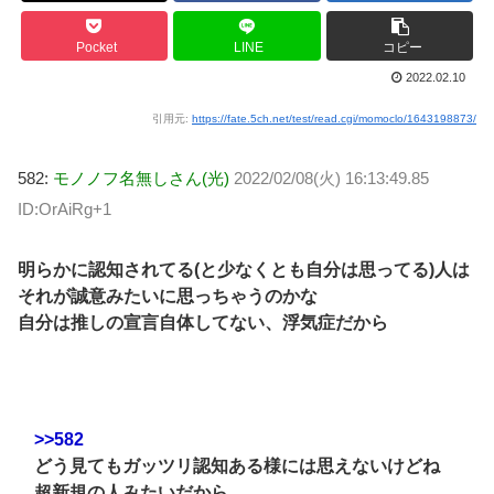
Pocket
LINE
コピー
2022.02.10
引用元:
https://fate.5ch.net/test/read.cgi/momoclo/1643198873/
582:
モノノフ名無しさん(光)
2022/02/08(火) 16:13:49.85
ID:OrAiRg+1
明らかに認知されてる(と少なくとも自分は思ってる)人は
それが誠意みたいに思っちゃうのかな
自分は推しの宣言自体してない、浮気症だから
>>582
どう見てもガッツリ認知ある様には思えないけどね
超新規の人みたいだから